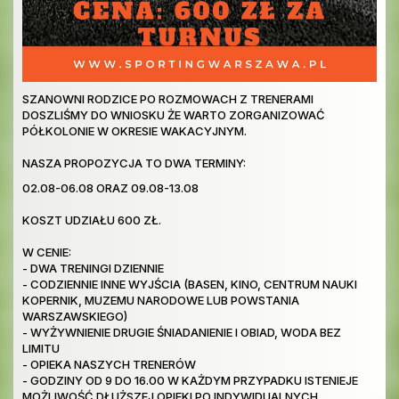
SZANOWNI RODZICE PO ROZMOWACH Z TRENERAMI
DOSZLIŚMY DO WNIOSKU ŻE WARTO ZORGANIZOWAĆ
PÓŁKOLONIE W OKRESIE WAKACYJNYM.
NASZA PROPOZYCJA TO DWA TERMINY:
02.08-06.08 ORAZ 09.08-13.08
KOSZT UDZIAŁU 600 ZŁ.
W CENIE:
- DWA TRENINGI DZIENNIE
- CODZIENNIE INNE WYJŚCIA (BASEN, KINO, CENTRUM NAUKI
KOPERNIK, MUZEMU NARODOWE LUB POWSTANIA
WARSZAWSKIEGO)
- WYŻYWNIENIE DRUGIE ŚNIADANIENIE I OBIAD, WODA BEZ
LIMITU
- OPIEKA NASZYCH TRENERÓW
- GODZINY OD 9 DO 16.00 W KAŻDYM PRZYPADKU ISTENIEJE
MOŻLIWOŚĆ DŁUŻSZEJ OPIEKI PO INDYWIDUALNYCH