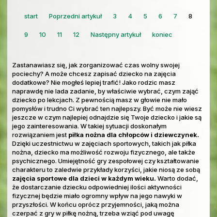
start
Poprzedni artykuł
3
4
5
6
7
8
9
10
11
12
Następny artykuł
koniec
Zastanawiasz się, jak zorganizować czas wolny swojej
pociechy? A może chcesz zapisać dziecko na zajęcia
dodatkowe? Nie mogłeś lepiej trafić! Jako rodzic masz
naprawdę nie lada zadanie, by właściwie wybrać, czym zająć
dziecko po lekcjach. Z pewnością masz w głowie nie mało
pomysłów i trudno Ci wybrać ten najlepszy. Być może nie wiesz
jeszcze w czym najlepiej odnajdzie się Twoje dziecko i jakie są
jego zainteresowania. W takiej sytuacji doskonałym
rozwiązaniem jest
piłka nożna dla chłopców i dziewczynek.
Dzięki uczestnictwu w zajęciach sportowych, takich jak piłka
nożna, dziecko ma możliwość rozwoju fizycznego, ale także
psychicznego. Umiejętność gry zespołowej czy kształtowanie
charakteru to zaledwie przykłady korzyści, jakie niosą ze sobą
zajęcia sportowe dla dzieci w każdym wieku.
Warto dodać,
że dostarczanie dziecku odpowiedniej ilości aktywności
fizycznej będzie miało ogromny wpływ na jego nawyki w
przyszłości. W końcu oprócz przyjemności, jaką można
czerpać z gry w piłkę nożną, trzeba wziąć pod uwagę