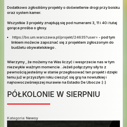
Dodatkowo zgłosiliśmy projekty o doświetlenie drogi przy boisku
oraz system kamer.
Wszystkie 3 projekty znajdują się pod numerami 3, 11 i 40 i tutaj
gorąca prośba o głosy.
https://bo.um.warszawa.pl/projekt/24635?user=
- pod tym
linkiem możecie zapoznać się z projektem zgłoszonym do
budżetu obywatelskiego .
Wierzymy , że możemy na Was liczyć i wesprzecie nas w tym
niezwykle ważnym momencie . Jeżeli połączymy siły to z
pewnością jesteśmy w stanie przegłosować ten projekt i dzięki
temu już w przyszłym roku cieszyć się grą na nowiutkiej i
najnowocześniejszej murawie na Estadio De Ubocze :) :)
PÓŁKOLONIE W SIERPNIU
Kategoria:
Newsy