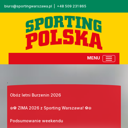
biuro@sportingwarszawa.pl
|
+48 509 231 865
.
Obóz letni Burzenin 2026
❄️⚽ ZIMA 2026 z Sporting Warszawa! ⚽❄️
Podsumowanie weekendu