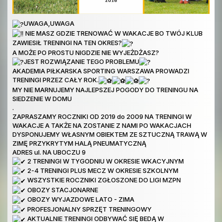
UWAGA,UWAGA
NIE MASZ GDZIE TRENOWAĆ W WAKACJE BO TWÓJ KLUB
ZAWIESIŁ TRENINGI NA TEN OKRES?
A MOŻE PO PROSTU NIGDZIE NIE WYJEŻDŻASZ?
JEST ROZWIĄZANIE TEGO PROBLEMU
AKADEMIA PIŁKARSKA SPORTING WARSZAWA PROWADZI
TRENINGI PRZEZ CAŁY ROK.
MY NIE MARNUJEMY NAJLEPSZEJ POGODY DO TRENINGU NA
SIEDZENIE W DOMU
.
ZAPRASZAMY ROCZNIKI OD 2019 do 2009 NA TRENINGI W
WAKACJE A TAKŻE NA ZOSTANIE Z NAMI PO WAKACJACH
DYSPONUJEMY WŁASNYM OBIEKTEM ZE SZTUCZNĄ TRAWĄ W
ZIMĘ PRZYKRYTYM HALĄ PNEUMATYCZNĄ
ADRES ul. NA UBOCZU 9
2 TRENINGI W TYGODNIU W OKRESIE WKACYJNYM
2-4 TRENINGI PLUS MECZ W OKRESIE SZKOLNYM
WSZYSTKIE ROCZNIKI ZGŁOSZONE DO LIGI MZPN
OBOZY STACJONARNE
OBOZY WYJAZDOWE LATO - ZIMA
PROFESJONALNY SPRZĘT TRENINGOWY
AKTUALNIE TRENINGI ODBYWAĆ SIĘ BEDĄ W