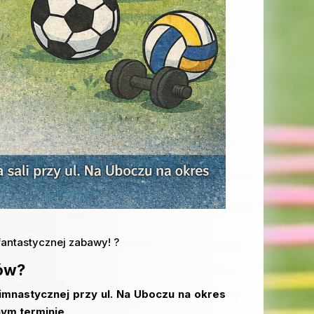
fantastycznej zabawy! ?
sów?
imnastycznej przy ul. Na Uboczu na okres
nym terminie
.