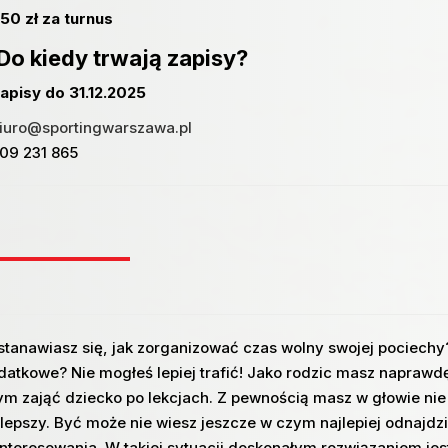
50 zł za turnus
Do kiedy trwają zapisy?
apisy do 31.12.2025
iuro@sportingwarszawa.pl
509 231 865
stanawiasz się, jak zorganizować czas wolny swojej pociechy
datkowe? Nie mogłeś lepiej trafić! Jako rodzic masz naprawdę
ym zająć dziecko po lekcjach. Z pewnością masz w głowie nie
lepszy. Być może nie wiesz jeszcze w czym najlepiej odnajdzie
interesowania. W takiej sytuacji doskonałym rozwiązaniem je