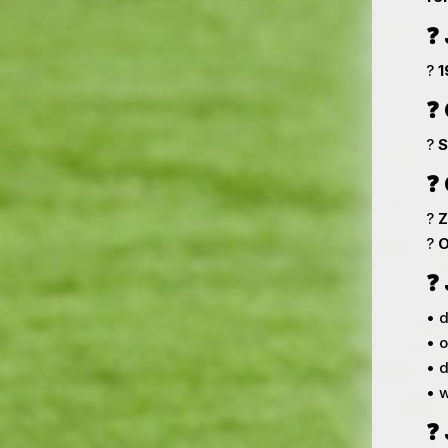
❓ 
?
1
❓
?
S
❓ 
?
Z
?
O
❓
• 
• 
• d
• w
❓ 