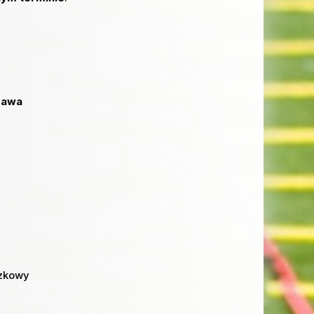
zawa
czkowy