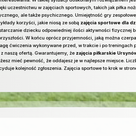
ięki uczestnictwu w zajęciach sportowych, takich jak piłka n
zycznego, ale także psychicznego. Umiejętność gry zespołowej
zykłady korzyści, jakie niosą ze sobą
zajęcia sportowe dla d
starczanie dziecku odpowiedniej ilości aktywności fizycznej
przyszłości. W końcu oprócz przyjemności, jaką można czerpać
gę ćwiczenia wykonywane przed, w trakcie i po treningach piłk
ę z naszą ofertą. Gwarantujemy, że
zajęcia piłkarskie Ursynó
żesz mieć pewność, że oddajesz je w najlepsze miejsce. Liczb
cyduje kolejność zgłoszenia. Zajęcia sportowe to krok w stron