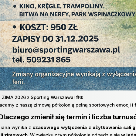
⚽ ZIMA 2026 z Sporting Warszawa! ⚽❄️
acamy z naszą zimową półkolonią pełną sportowych emocji i 
Dlaczego zmienił się termin i liczba turnu
iana wynika z
czasowego wyłączenia z użytkowania sali g
rii zimowych
. W związku z tym półkolonia odbędzie się
w jed