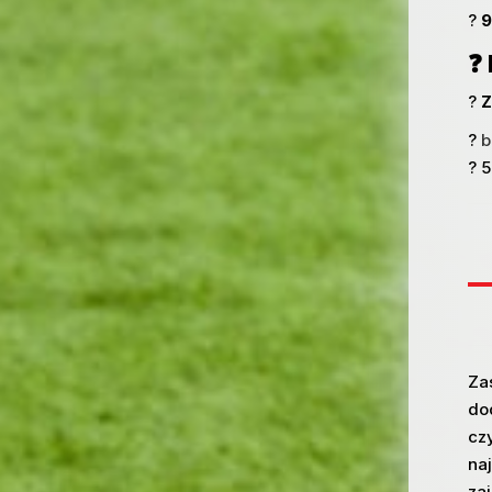
?
9
❓ 
?
Z
?
b
? 
Za
do
cz
naj
za