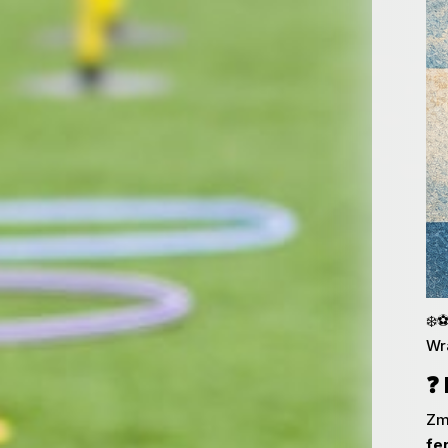
❄️
Wr
❓ 
Zm
fe