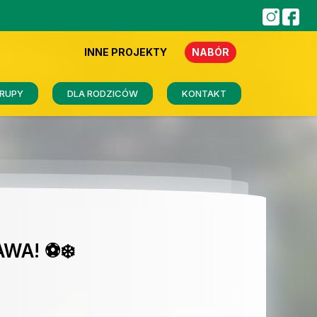
INNE PROJEKTY
NABÓR
RUPY
DLA RODZICÓW
KONTAKT
WA! ⚽❄️