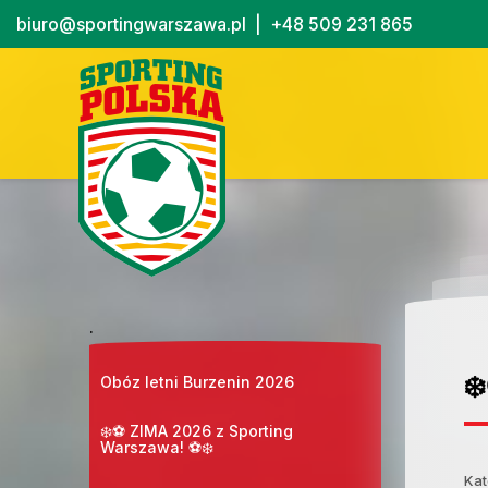
biuro@sportingwarszawa.pl
|
+48 509 231 865
.
❄
Obóz letni Burzenin 2026
❄️⚽ ZIMA 2026 z Sporting
Warszawa! ⚽❄️
Kat