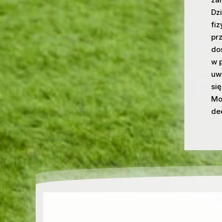
Dz
fi
pr
do
w 
uwa
si
Mo
de